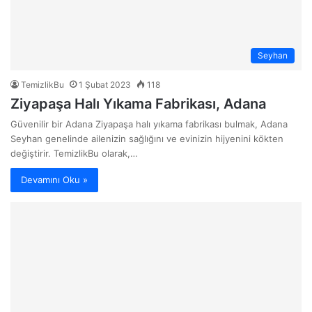
s
i
Seyhan
TemizlikBu
1 Şubat 2023
118
Ziyapaşa Halı Yıkama Fabrikası, Adana
Güvenilir bir Adana Ziyapaşa halı yıkama fabrikası bulmak, Adana
Seyhan genelinde ailenizin sağlığını ve evinizin hijyenini kökten
değiştirir. TemizlikBu olarak,…
Devamını Oku »