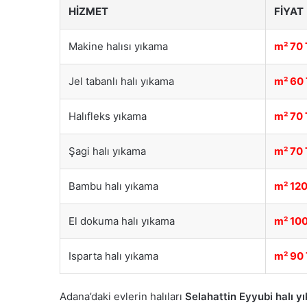
HIZMET
FIYAT
Makine halısı yıkama
m² 70 
Jel tabanlı halı yıkama
m² 60
Halıfleks yıkama
m² 70 
Şagi halı yıkama
m² 70 
Bambu halı yıkama
m² 120
El dokuma halı yıkama
m² 100
Isparta halı yıkama
m² 90
Adana’daki evlerin halıları
Selahattin Eyyubi halı y