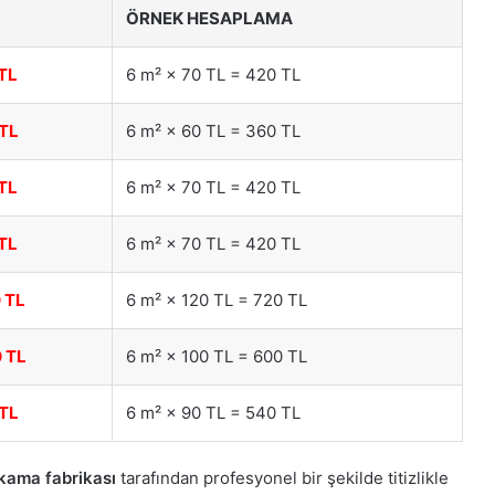
ÖRNEK HESAPLAMA
TL
6 m² × 70 TL = 420 TL
 TL
6 m² × 60 TL = 360 TL
TL
6 m² × 70 TL = 420 TL
TL
6 m² × 70 TL = 420 TL
 TL
6 m² × 120 TL = 720 TL
 TL
6 m² × 100 TL = 600 TL
 TL
6 m² × 90 TL = 540 TL
ıkama fabrikası
tarafından profesyonel bir şekilde titizlikle