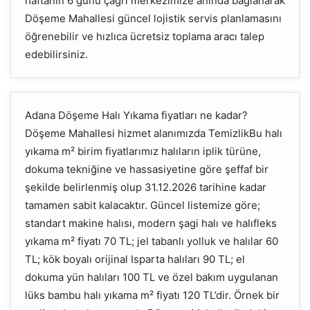
haftanın 6 günü çağrı merkezimize anında bağlanarak
Döşeme Mahallesi güncel lojistik servis planlamasını
öğrenebilir ve hızlıca ücretsiz toplama aracı talep
edebilirsiniz.
Adana Döşeme Halı Yıkama fiyatları ne kadar?
Döşeme Mahallesi hizmet alanımızda TemizlikBu halı
yıkama m² birim fiyatlarımız halıların iplik türüne,
dokuma tekniğine ve hassasiyetine göre şeffaf bir
şekilde belirlenmiş olup 31.12.2026 tarihine kadar
tamamen sabit kalacaktır. Güncel listemize göre;
standart makine halısı, modern şagi halı ve halıfleks
yıkama m² fiyatı 70 TL; jel tabanlı yolluk ve halılar 60
TL; kök boyalı orijinal Isparta halıları 90 TL; el
dokuma yün halıları 100 TL ve özel bakım uygulanan
lüks bambu halı yıkama m² fiyatı 120 TL’dir. Örnek bir