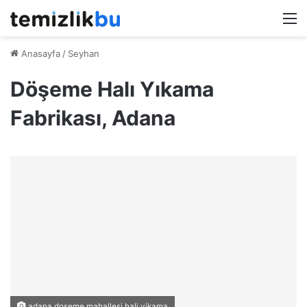
M
Anasayfa
/
Seyhan
Döşeme Halı Yıkama
Fabrikası, Adana
adana doseme mahallesi hali yikama