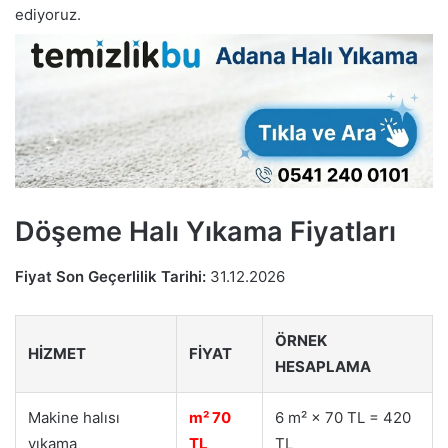
ediyoruz.
Döşeme Halı Yıkama Fiyatları
Fiyat Son Geçerlilik Tarihi:
31.12.2026
ÖRNEK
HIZMET
FIYAT
HESAPLAMA
Makine halısı
m² 70
6 m² × 70 TL = 420
yıkama
TL
TL